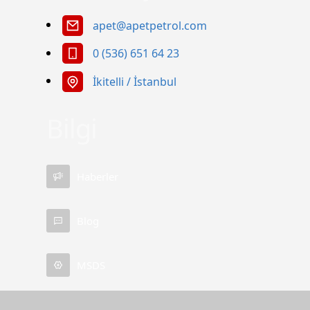
apet@apetpetrol.com
0 (536) 651 64 23
İkitelli / İstanbul
Bilgi
Haberler
Apet Petrol Ürünleri
Blog
MSDS
Cevap Yaz