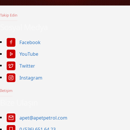
Takip Edin
Sosyal Medya
Facebook
YouTube
Twitter
Instagram
İletişim
Bize Ulaşın
apet@apetpetrol.com
0 (536) 651 64 23