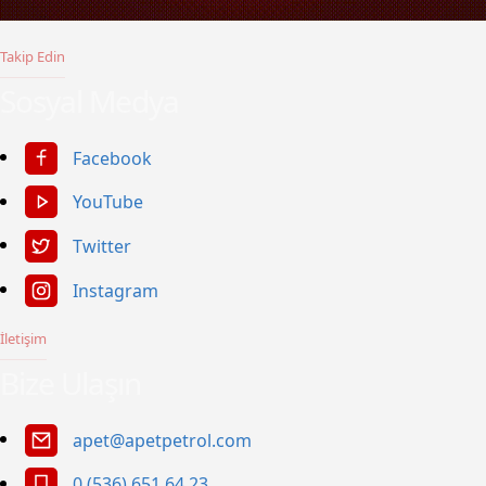
Takip Edin
Sosyal Medya
Facebook
YouTube
Twitter
Instagram
İletişim
Bize Ulaşın
apet@apetpetrol.com
0 (536) 651 64 23