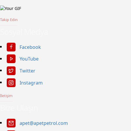
Takip Edin
Sosyal Medya
Facebook
YouTube
Twitter
Instagram
İletişim
Bize Ulaşın
apet@apetpetrol.com