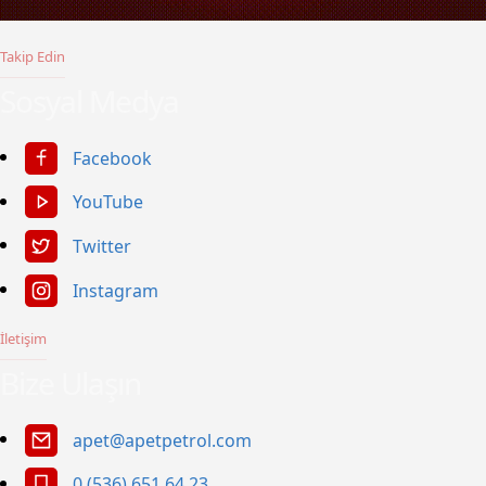
Takip Edin
Sosyal Medya
Facebook
YouTube
Twitter
Instagram
İletişim
Bize Ulaşın
apet@apetpetrol.com
0 (536) 651 64 23