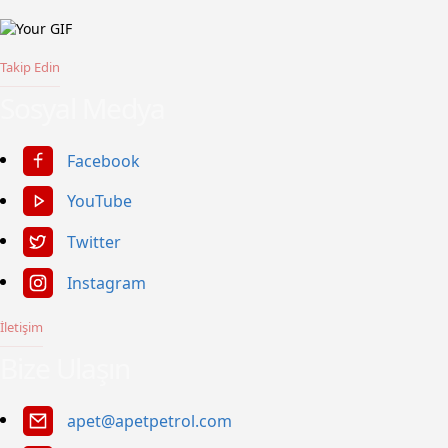
Takip Edin
Sosyal Medya
Facebook
YouTube
Twitter
Instagram
İletişim
Bize Ulaşın
apet@apetpetrol.com