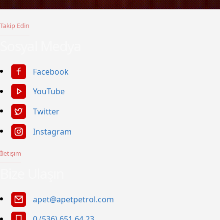
Takip Edin
Sosyal Medya
Facebook
YouTube
Twitter
Instagram
İletişim
Bize Ulaşın
apet@apetpetrol.com
0 (536) 651 64 23