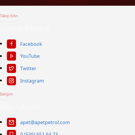
Takip Edin
Sosyal Medya
Facebook
YouTube
Twitter
Instagram
İletişim
Bize Ulaşın
apet@apetpetrol.com
0 (536) 651 64 23