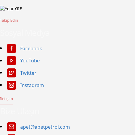
Takip Edin
Sosyal Medya
Facebook
YouTube
Twitter
Instagram
İletişim
Bize Ulaşın
apet@apetpetrol.com