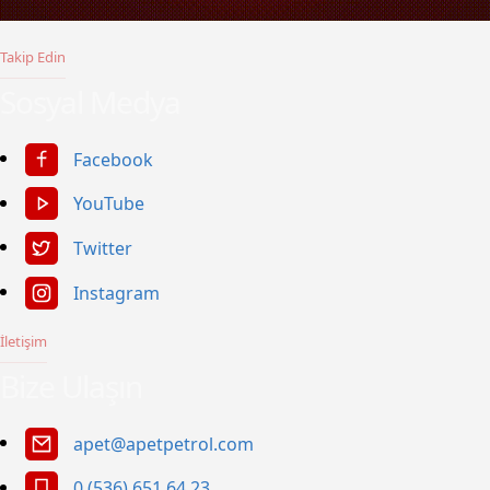
Takip Edin
Sosyal Medya
Facebook
YouTube
Twitter
Instagram
İletişim
Bize Ulaşın
apet@apetpetrol.com
0 (536) 651 64 23