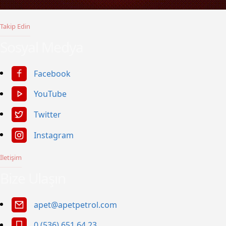
Takip Edin
Sosyal Medya
Facebook
YouTube
Twitter
Instagram
İletişim
Bize Ulaşın
apet@apetpetrol.com
0 (536) 651 64 23