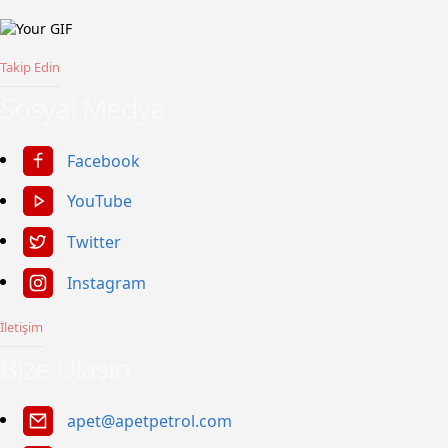
Takip Edin
Sosyal Medya
Facebook
YouTube
Twitter
Instagram
İletişim
Bize Ulaşın
apet@apetpetrol.com