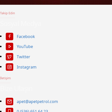
Takip Edin
Sosyal Medya
Facebook
YouTube
Twitter
Instagram
İletişim
Bize Ulaşın
apet@apetpetrol.com
0 (536) 651 64 23